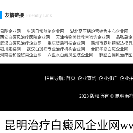
友情链接
Friendly Link
易酷企业网
生活日常随笔企业网
湖北高压锅炉管销售中心企业网
西安白癜风治疗医院企业网
天津格物美佳教育咨询企业网
晶弘禹企
武汉白癜风治疗企业网
重庆贤盾科技企业网
霸州市霸州镇越达模具
银川服装网
武汉白斑病专业治疗机构企业网
合肥华夏白斑企业网
河南泰和源贸易企业网
六盘水白癜风医院企业网
鹤壁白癜风治疗医
栏目导航:
首页
|
企业查询
|
企业推广
|
企业
2023 版权所有 © 昆
昆明治疗白癜风企业网www.